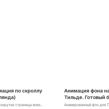
мация по скроллу
Анимация фона н
лянда)
Тильде. Готовый 
рокрутке страницы вниз
Анимированный фон для 