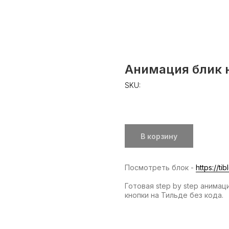
Анимация блик 
SKU:
49,00
р.
В корзину
Посмотреть блок -
https://tib
Готовая step by step анимац
кнопки на Тильде без кода.