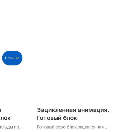
Новинка
а
Зацикленная анимация.
блок
Готовый блок
Тильды по
Готовый зеро блок зацикленная