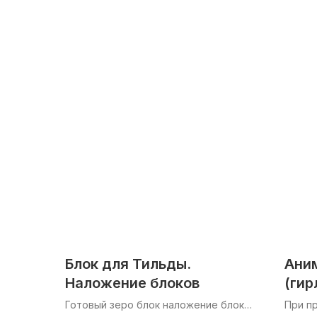
Блок для Тильды.
Ани
Наложение блоков
(гир
Готовый зеро блок наложение блоков
При п