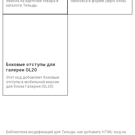
лейбла на карточке товара в
чекбокса в форме (зеро блок)
каталоге Тильды.
Боковые отступы для
галереи GL20
Этот код добавляет боковые
отступы в мобильной версии
для блока Галерея (GL20)
Библиотека модификаций для Тильды: как добавить HTML-код на